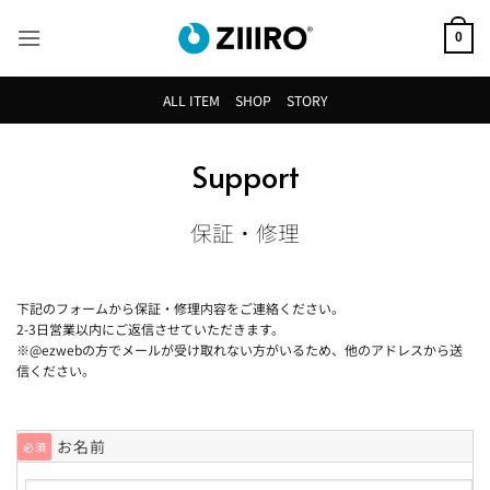
Skip
to
0
content
ALL ITEM
SHOP
STORY
Support
保証・修理
下記のフォームから保証・修理内容をご連絡ください。
2-3日営業以内にご返信させていただきます。
※@ezwebの方でメールが受け取れない方がいるため、他のアドレスから送
信ください。
お名前
必須