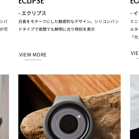
ECLIPSE
E
- エクリプス
- 
ンバ
日食をモチーフにした魅惑的なデザイン。シリコンバン
ミニ
が可
ドタイプで夜間でも鮮明に光り時刻を表示
ルタ
「分
VI
VIEW MORE