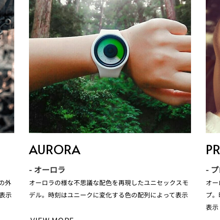
AURORA
P
- オーロラ
- 
の外
オーロラの様な不思議な配色を再現したユニセックスモ
オー
表示
デル。時刻はユニークに変化する色の配列によって表示
プ。
表示