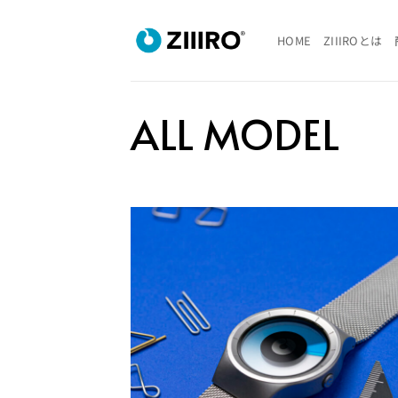
Skip
to
HOME
ZIIIROとは
content
ALL MODEL