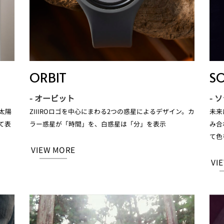
ORBIT
SO
- オービット
- 
太陽
ZIIIROロゴを中心にまわる2つの惑星によるデザイン。カ
未来
て表
ラー惑星が「時間」を、白惑星は「分」を表示
み合
て色
VIEW MORE
VI