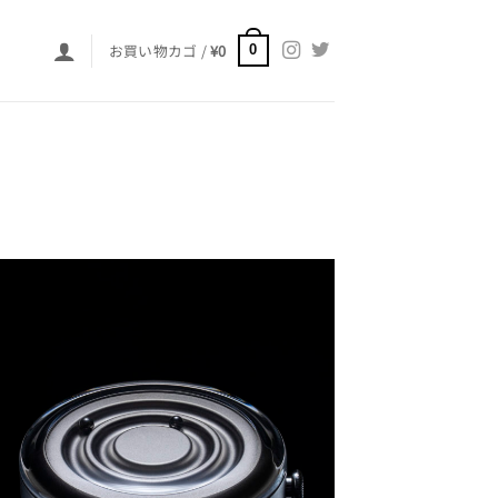
お買い物カゴ /
¥
0
0