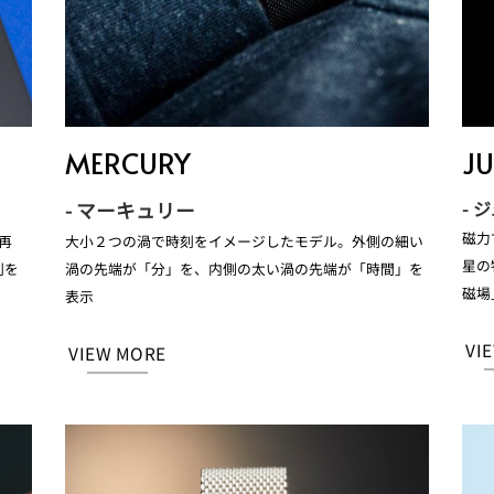
MERCURY
JU
- 
- マーキュリー
磁力
再
大小２つの渦で時刻をイメージしたモデル。外側の細い
星の
刻を
渦の先端が「分」を、内側の太い渦の先端が「時間」を
磁場
表示
VI
VIEW MORE