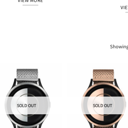
VIEW MORE
VI
Showing 
Add to
Add
Wishlist
Wish