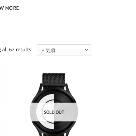
EW MORE
all 62 results
 to
Add to
list
Wishlist