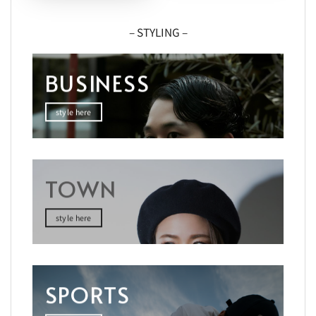
– STYLING –
BUSINESS
style here
TOWN
style here
SPORTS