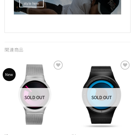
style here
関連商品
Add to
Add to
New
Wishlist
Wishlist