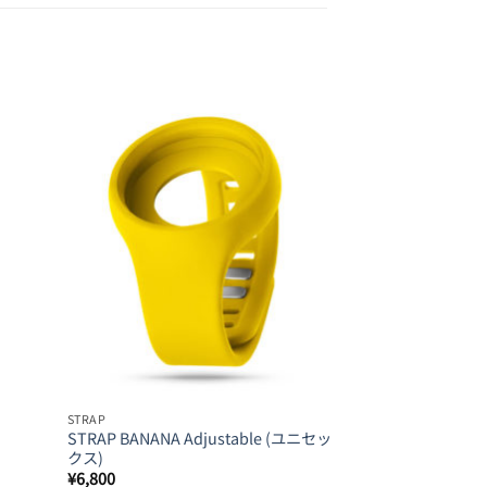
d to
Add to
hlist
Wishlist
STRAP
STRAP
STRAP BANANA Adjustable (ユニセッ
STRAP MAGENTA
クス)
¥
6,800
¥
6,800