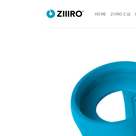
Skip
to
HOME
ZIIIROとは
content