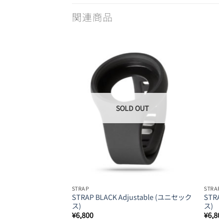
関連商品
Add to
Wishlist
STRAP
STRA
STRAP BLACK Adjustable (ユニセック
STR
ス)
ス)
¥
6,800
¥
6,8