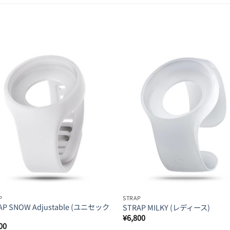
Add to
Ad
Wishlist
Wis
P
STRAP
AP SNOW Adjustable (ユニセック
STRAP MILKY (レディース)
¥
6,800
00