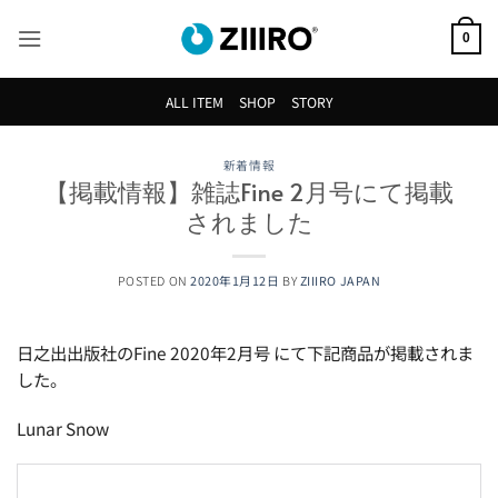
Skip
to
0
content
ALL ITEM
SHOP
STORY
新着情報
【掲載情報】雑誌Fine 2月号にて掲載
されました
POSTED ON
2020年1月12日
BY
ZIIIRO JAPAN
日之出出版社のFine 2020年2月号 にて下記商品が掲載されま
した。
Lunar Snow