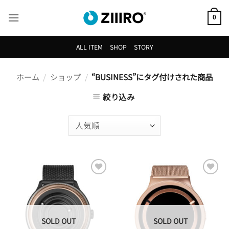
Skip
to
0
content
ALL ITEM
SHOP
STORY
ホーム
/
ショップ
/
“BUSINESS”にタグ付けされた商品
絞り込み
Browse
Browse
Wishlist
Wishlist